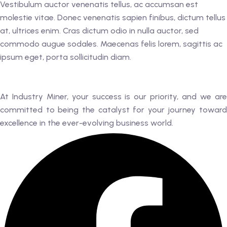
Vestibulum auctor venenatis tellus, ac accumsan est
molestie vitae. Donec venenatis sapien finibus, dictum tellus
at, ultrices enim. Cras dictum odio in nulla auctor, sed
commodo augue sodales. Maecenas felis lorem, sagittis ac
ipsum eget, porta sollicitudin diam.
At Industry Miner, your success is our priority, and we are
committed to being the catalyst for your journey toward
excellence in the ever-evolving business world.