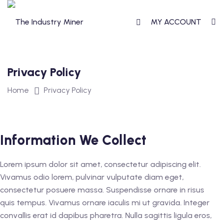
Skip
to
MY ACCOUNT
content
Privacy Policy
T
Home
Privacy Policy
TERCLASS
STERCLASS
Information We Collect
Lorem ipsum dolor sit amet, consectetur adipiscing elit.
Vivamus odio lorem, pulvinar vulputate diam eget,
consectetur posuere massa. Suspendisse ornare in risus
S
quis tempus. Vivamus ornare iaculis mi ut gravida. Integer
convallis erat id dapibus pharetra. Nulla sagittis ligula eros,