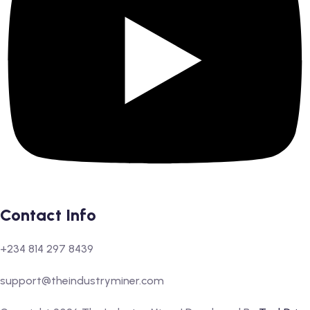
Contact Info
+234 814 297 8439
support@theindustryminer.com